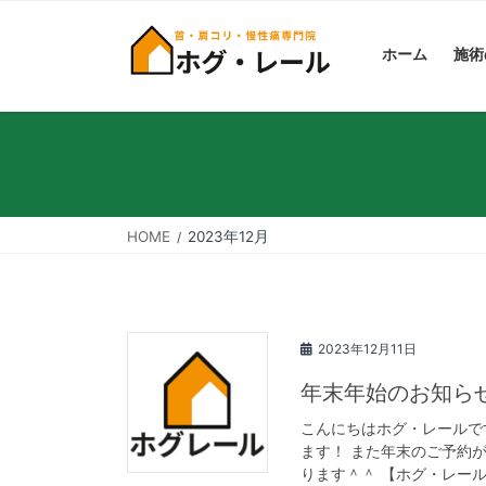
コ
ナ
ン
ビ
ホーム
施術
テ
ゲ
ン
ー
ツ
シ
へ
ョ
ス
ン
キ
に
HOME
2023年12月
ッ
移
プ
動
2023年12月11日
年末年始のお知ら
こんにちはホグ・レールです
ます！ また年末のご予約
ります＾＾ 【ホグ・レール