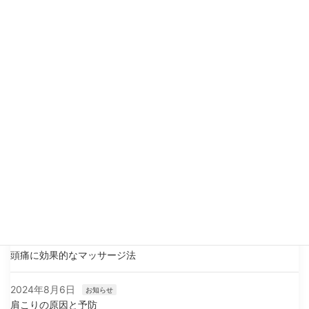
最近の投稿
2025年7月2日
お知らせ
相模原市キャッシュレス20%還元キャンペーン実施中！
2024年11月6日
マッサージについて
ドライヘッドスパの効果とは？
2024年11月3日
マッサージについて
寝違い：朝起きて首が痛いときの対処法
2024年10月31日
マッサージについて
腰痛改善のために
2024年8月28日
お知らせ
頭痛に効果的なマッサージ法
2024年8月6日
お知らせ
肩こりの原因と予防